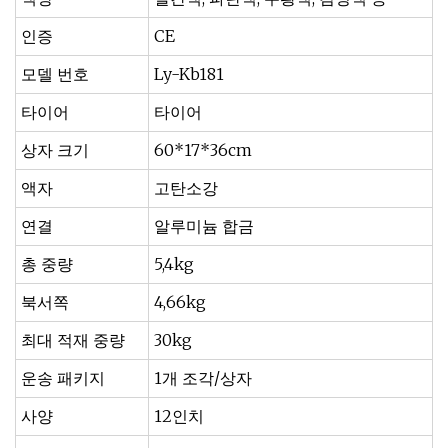
인증
CE
모델 번호
Ly-Kb181
타이어
타이어
상자 크기
60*17*36cm
액자
고탄소강
연결
알루미늄 합금
총 중량
5,4kg
북서쪽
4,66kg
최대 적재 중량
30kg
운송 패키지
1개 조각/상자
사양
12인치