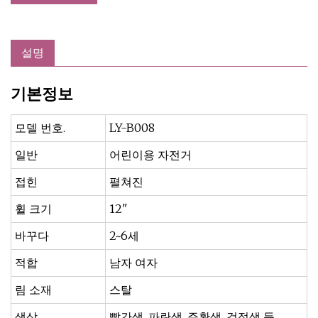
설명
기본정보
모델 번호.
LY-B008
일반
어린이용 자전거
접힌
펼쳐진
휠 크기
12"
바꾸다
2~6세
적합
남자 여자
림 소재
스탈
색상
빨간색, 파란색, 주황색, 검정색 등