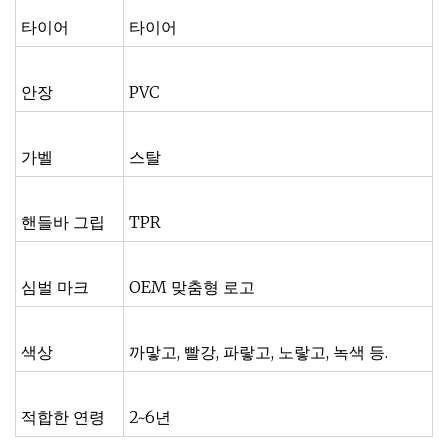
타이어
타이어
안장
PVC
가벨
스탈
핸들바 그립
TPR
심벌 마크
OEM 맞춤형 로고
색상
까맣고, 빨강, 파랗고, 노랗고, 녹색 등.
적합한 연령
2~6년