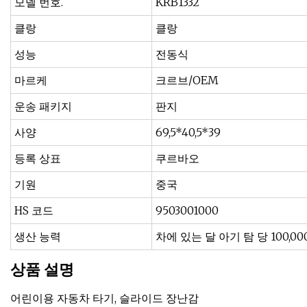
모델 번호.
KRB1332
클랑
클랑
성능
전동식
마르케
크르브/OEM
운송 패키지
판지
사양
69,5*40,5*39
등록 상표
쿠르바오
기원
중국
HS 코드
9503001000
생산 능력
차에 있는 달 아기 탐 당 100,0
상품 설명
어린이용 자동차 타기, 슬라이드 장난감