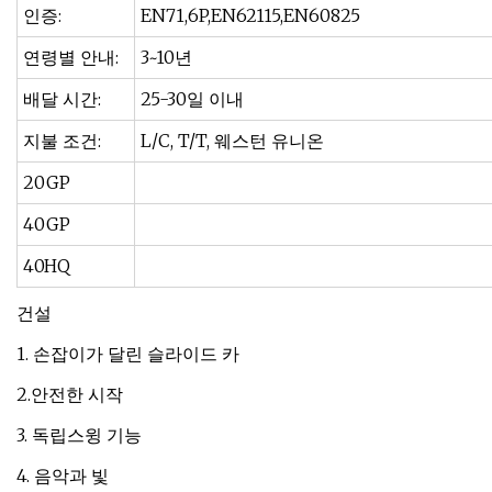
인증:
EN71,6P,EN62115,EN60825
연령별 안내:
3~10년
배달 시간:
25-30일 이내
지불 조건:
L/C, T/T, 웨스턴 유니온
20GP
40GP
40HQ
건설
1. 손잡이가 달린 슬라이드 카
2.안전한 시작
3. 독립스윙 기능
4. 음악과 빛