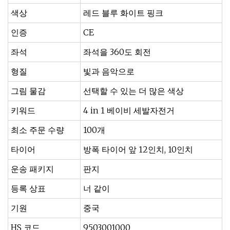
색상
레드 블루 화이트 핑크
인증
CE
좌석
좌석을 360도 회전
형질
빛과 음악으로
그림 물감
선택할 수 있는 더 많은 색상
키워드
4 in 1 베이비 세발자전거
최소 주문 수량
100개
타이어
방폭 타이어 앞 12인치, 10인치
운송 패키지
판지
등록 상표
너 같이
기원
중국
HS 코드
9503001000