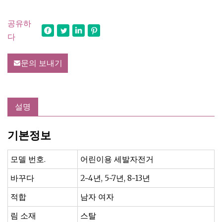
공유하
다
문의 보내기
설명
기본정보
모델 번호.
어린이용 세발자전거
바꾸다
2~4년, 5~7년, 8~13년
적합
남자 여자
림 소재
스탈