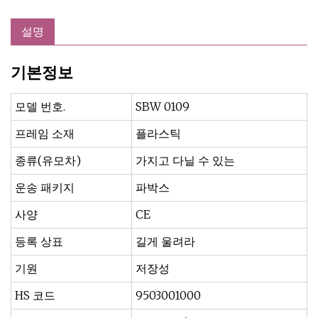
설명
기본정보
모델 번호.
SBW 0109
프레임 소재
플라스틱
종류(유모차)
가지고 다닐 수 있는
운송 패키지
파박스
사양
CE
등록 상표
길게 울려라
기원
저장성
HS 코드
9503001000