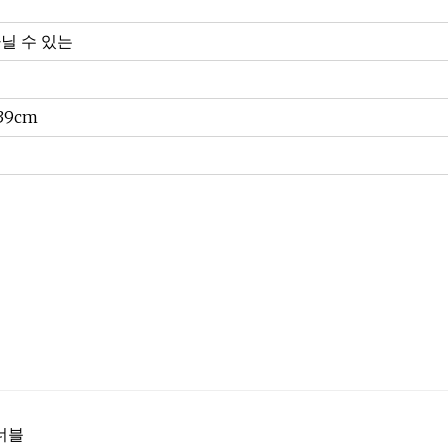
닐 수 있는
*39cm
셔너블