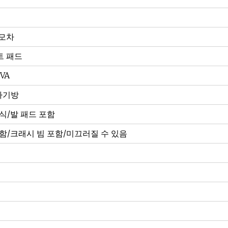
유모차
트 패드
VA
 아기방
식/발 패드 포함
함/크래시 빔 포함/미끄러질 수 있음