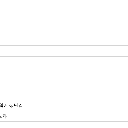
 워커 장난감
모차