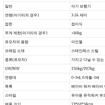
일반
아기 보행기
연령(아기띠의 경우)
3-24 재미
접힌
접이식
무게 제한(아기띠의 경우)
>16kg
유모차의 용량
아인젤
프레임 소재
스테인레스 스틸
종류(유모차)
가지고 다닐 수 있는
GW/NW
17,6kg/19,7kg
연령대
0~3세, 6개월~3세
목록
베이비 워커 베이비
스타일
유아용 뮤직워커 유
제품 크기
73*63*58cm