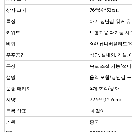
상자 크기
76*64*52cm
특징
아기 장난감 워커 
키워드
보행기용 다기능 시
바퀴
360 유니버셜라드/E
우주공간
식당, 실내외, 거실,
특징
속도 조절 가능/접이
설명
음악 포함/장난감 포
운송 패키지
4개 조각/상자
사양
72.5*59*55cm
등록 상표
너 같이
기원
중국